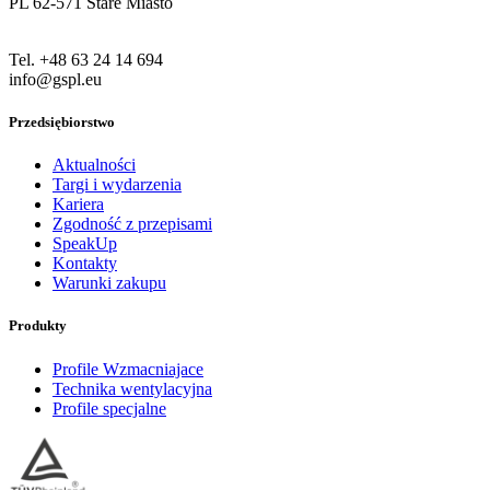
PL 62-571 Stare Miasto
Tel. +48 63 24 14 694
info@gspl.eu
Przedsiębiorstwo
Aktualności
Targi i wydarzenia
Kariera
Zgodność z przepisami
SpeakUp
Kontakty
Warunki zakupu
Produkty
Profile Wzmacniajace
Technika wentylacyjna
Profile specjalne