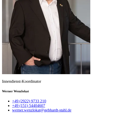
Innendienst-Koordinator
Werner Wenzlokat
+49 (2922) 9733 210
+49 (151) 54404607
werner.wenzlokat@gebhardt-stahl.de