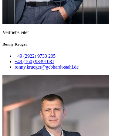
Vertriebsleiter
Ronny Krüger
+49 (2922) 9733 205
+49 (160) 98391081
ronny.krueger@gebhardt-stahl.de