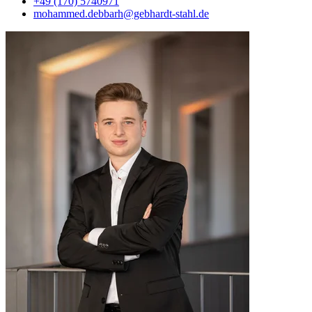
+49 (170) 5740971
mohammed.debbarh@gebhardt-stahl.de