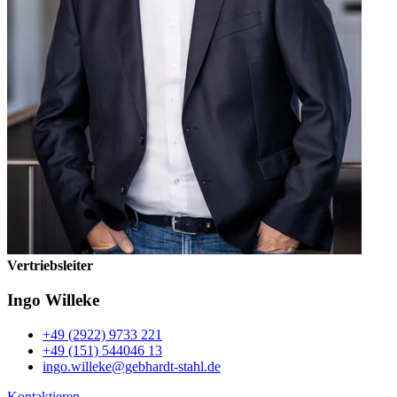
Vertriebsleiter
Ingo Willeke
+49 (2922) 9733 221
+49 (151) 544046 13
ingo.willeke@gebhardt-stahl.de
Kontaktieren